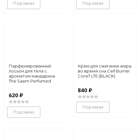
Под заказ
Под заказ
Парфюмированный
Крем для сжигания жира
лосьон для тела с
во время сна Cell Burner
ароматом мандарина
Core7 LTE (BLACK)
The Saem Perfumed
Bod...
840
₽
620
₽
Под заказ
Под заказ