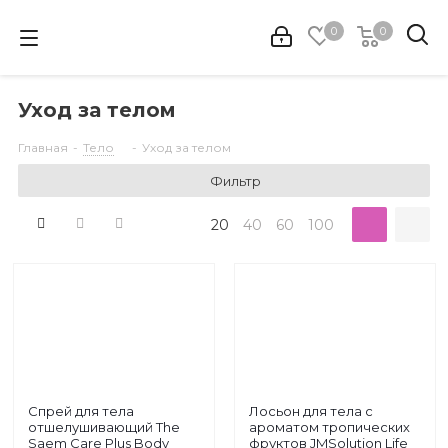
0
0
Уход за телом
Главная
-
Тело
-
Уход за телом
Фильтр
20
40
60
100
Спрей для тела
Лосьон для тела с
отшелушивающий The
ароматом тропических
Saem Care Plus Body
фруктов JMSolution Life