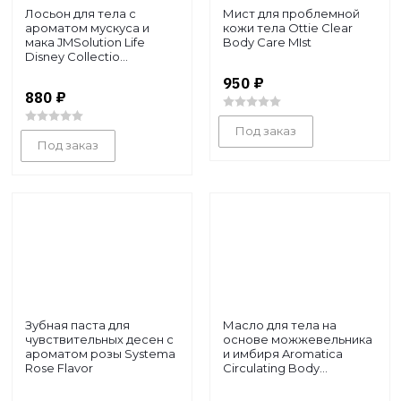
Лосьон для тела с
Мист для проблемной
ароматом мускуса и
кожи тела Ottie Clear
мака JMSolution Life
Body Care MIst
Disney Collectio...
950
₽
880
₽
Под заказ
Под заказ
Зубная паста для
Масло для тела на
чувствительных десен с
основе можжевельника
ароматом розы Systema
и имбиря Aromatica
Rose Flavor
Circulating Body...