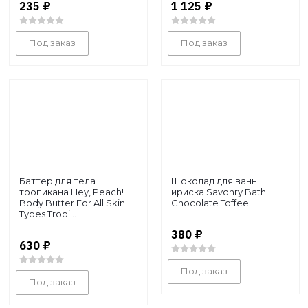
235
₽
1 125
₽
Под заказ
Под заказ
Баттер для тела
Шоколад для ванн
тропикана Hey, Peach!
ириска Savonry Bath
Body Butter For All Skin
Chocolate Toffee
Types Tropi...
380
₽
630
₽
Под заказ
Под заказ