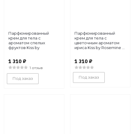
Парфюмированный
Парфюмированный
крем для тела с
крем для тела c
ароматом спелых
цветочным ароматом
фруктов Kiss by
ириса Kiss by Rosemine ...
Rosemine F...
1 310
₽
1 310
₽
1 отзыв
Под заказ
Под заказ