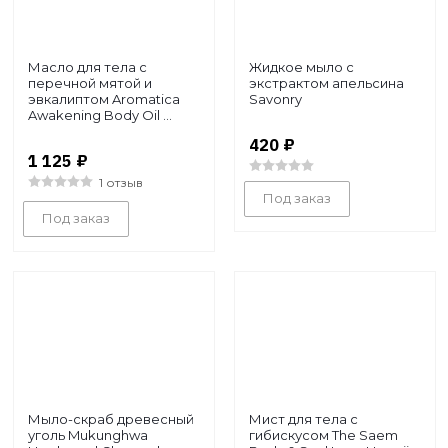
Масло для тела с
Жидкое мыло с
перечной мятой и
экстрактом апельсина
эвкалиптом Aromatica
Savonry
Awakening Body Oil ...
420
₽
1 125
₽
1 отзыв
Под заказ
Под заказ
Мыло-скраб древесный
Мист для тела с
уголь Mukunghwa
гибискусом The Saem