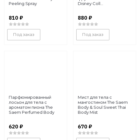
Peeling Spray
Disney Coll...
810
₽
880
₽
Под заказ
Под заказ
Парфюмированный
Мист для тела с
лосьон для тела с
мангостином The Saem
ароматом пиона The
Body & Soul Sweet Thai
Saem Perfumed Body
Body Mist
Mo...
620
₽
670
₽