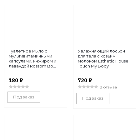
Туалетное мыло с
Увлажняющий лосьон
мультивитаминными
для тела с козьим
капсулами, инжиром и
молоком Esthetic House
лавандой Rossom Bo...
Touch My Body ...
180
₽
720
₽
2 отзыва
Под заказ
Под заказ