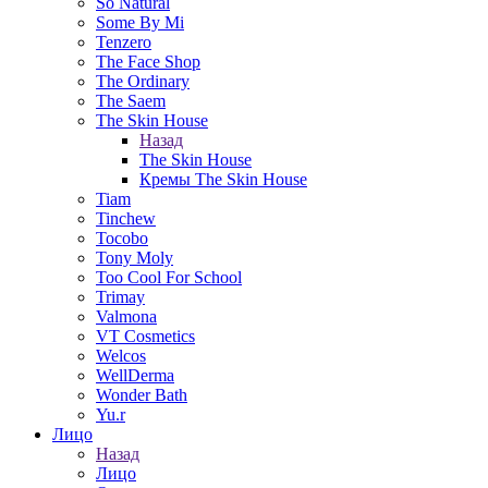
So Natural
Some By Mi
Tenzero
The Face Shop
The Ordinary
The Saem
The Skin House
Назад
The Skin House
Кремы The Skin House
Tiam
Tinchew
Tocobo
Tony Moly
Too Cool For School
Trimay
Valmona
VT Cosmetics
Welcos
WellDerma
Wonder Bath
Yu.r
Лицо
Назад
Лицо