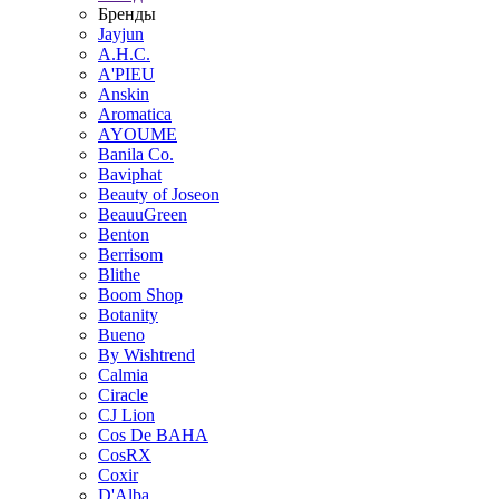
Бренды
Jayjun
A.H.C.
A'PIEU
Anskin
Aromatica
AYOUME
Banila Co.
Baviphat
Beauty of Joseon
BeauuGreen
Benton
Berrisom
Blithe
Boom Shop
Botanity
Bueno
By Wishtrend
Calmia
Ciracle
CJ Lion
Cos De BAHA
CosRX
Coxir
D'Alba