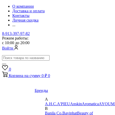
О компании
Доставка и оплата
Контакты
Личная скидка
...
8-913-397-97-82
Режим работы:
с 10:00 до 20:00
Войти
0
Корзина
на сумму
0 ₽
0
Бренды
A
A.H.C.
A'PIEU
Anskin
Aromatica
AYOUM
B
Banila Co.
Baviphat
Beauty of