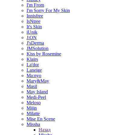
I'm From
I'm Sorry For My Skin
Innisfree
IsNtree
It's Skin
iUnik
J:ON
J'sDerma
JMSolution
Kiss by Rosemine
Klairs
La'dor
Laneige
Ma:nyo
Mary&May
Masil
May Island
Medi-Peel
Meloso
Mijin
Milatte
Mise En Scene
Missha
Назад