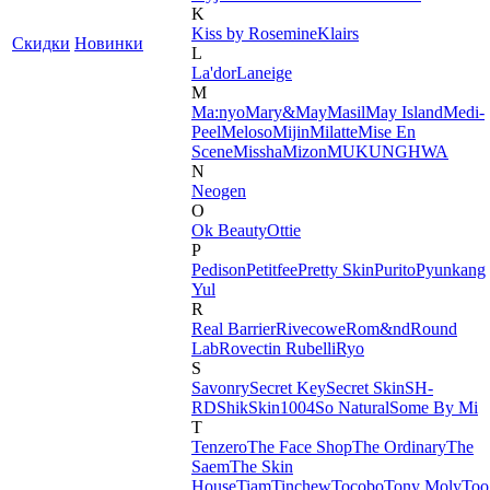
K
Kiss by Rosemine
Klairs
Скидки
Новинки
L
La'dor
Laneige
M
Ma:nyo
Mary&May
Masil
May Island
Medi-
Peel
Meloso
Mijin
Milatte
Mise En
Scene
Missha
Mizon
MUKUNGHWA
N
Neogen
O
Ok Beauty
Ottie
P
Pedison
Petitfee
Pretty Skin
Purito
Pyunkang
Yul
R
Real Barrier
Rivecowe
Rom&nd
Round
Lab
Rovectin
Rubelli
Ryo
S
Savonry
Secret Key
Secret Skin
SH-
RD
Shik
Skin1004
So Natural
Some By Mi
T
Tenzero
The Face Shop
The Ordinary
The
Saem
The Skin
House
Tiam
Tinchew
Tocobo
Tony Moly
Too