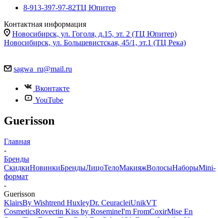
8-913-397-97-82
ТЦ Юпитер
Контактная информация
Новосибирск, ул. Гоголя, д.15, эт. 2 (ТЦ Юпитер)
Новосибирск, ул. Большевистская, 45/1, эт.1 (ТЦ Река)
sagwa_ru@mail.ru
Вконтакте
YouTube
Guerisson
Главная
-
Бренды
Скидки
Новинки
Бренды
Лицо
Тело
Макияж
Волосы
Наборы
Mini-
формат
-
Guerisson
Klairs
By Wishtrend
Huxley
Dr. Ceuracle
iUnik
VT
Cosmetics
Rovectin
Kiss by Rosemine
I'm From
Coxir
Mise En