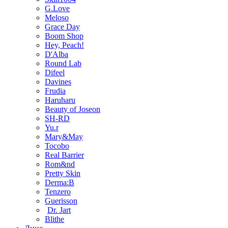
G.Love
Meloso
Grace Day
Boom Shop
Hey, Peach!
D'Alba
Round Lab
Difeel
Davines
Frudia
Haruharu
Beauty of Joseon
SH-RD
Yu.r
Mary&May
Tocobo
Real Barrier
Rom&nd
Pretty Skin
Derma:B
Tenzero
Guerisson
Dr. Jart
Blithe