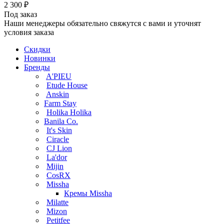
2 300
₽
Под заказ
Наши менеджеры обязательно свяжутся с вами и уточнят
условия заказа
Скидки
Новинки
Бренды
A'PIEU
Etude House
Anskin
Farm Stay
Holika Holika
Banila Co.
It's Skin
Ciracle
CJ Lion
La'dor
Mijin
CosRX
Missha
Кремы Missha
Milatte
Mizon
Petitfee