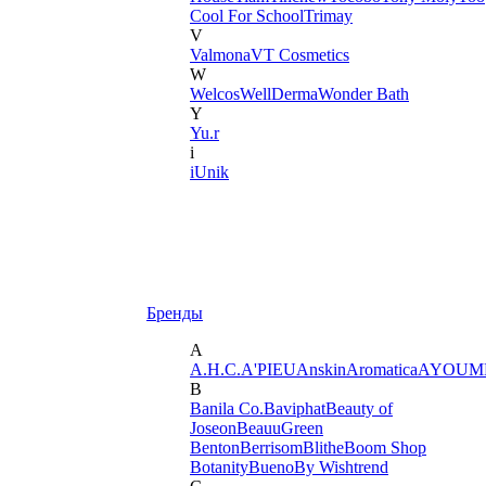
Cool For School
Trimay
V
Valmona
VT Cosmetics
W
Welcos
WellDerma
Wonder Bath
Y
Yu.r
i
iUnik
Бренды
A
A.H.C.
A'PIEU
Anskin
Aromatica
AYOUM
B
Banila Co.
Baviphat
Beauty of
Joseon
BeauuGreen
Benton
Berrisom
Blithe
Boom Shop
Botanity
Bueno
By Wishtrend