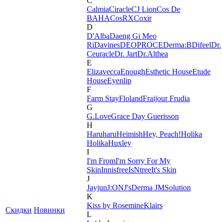
C
Calmia
Ciracle
CJ Lion
Cos De
BAHA
CosRX
Coxir
D
D'Alba
Daeng Gi Meo
Ri
Davines
DEOPROCE
Derma:B
Difeel
Dr.
Ceuracle
Dr. Jart
Dr.Althea
E
Elizavecca
Enough
Esthetic House
Etude
House
Eyenlip
F
Farm Stay
Floland
Fraijour
Frudia
G
G.Love
Grace Day
Guerisson
H
Haruharu
Heimish
Hey, Peach!
Holika
Holika
Huxley
I
I'm From
I'm Sorry For My
Skin
Innisfree
IsNtree
It's Skin
J
Jayjun
J:ON
J'sDerma
JMSolution
K
Kiss by Rosemine
Klairs
Скидки
Новинки
L