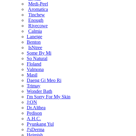
Medi-Peel
Aromatica
Tinchew
Enough
Rivecowe
Calmia
Laneige
Benton
IsNtree
Some By Mi
So Natural
Floland
Valmona
Masil
Daeng Gi Meo Ri
Trimay
Wonder Bath
I'm Sorry For My Skin
J:ON
Dr.Althea
Pedison
A.H.C.
Pyunkang Yul
J'sDerma
Heimish