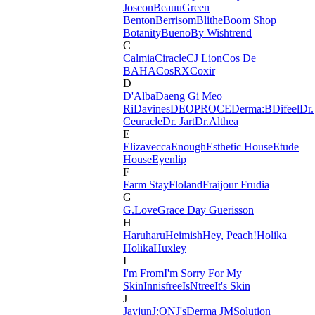
Joseon
BeauuGreen
Benton
Berrisom
Blithe
Boom Shop
Botanity
Bueno
By Wishtrend
C
Calmia
Ciracle
CJ Lion
Cos De
BAHA
CosRX
Coxir
D
D'Alba
Daeng Gi Meo
Ri
Davines
DEOPROCE
Derma:B
Difeel
Dr.
Ceuracle
Dr. Jart
Dr.Althea
E
Elizavecca
Enough
Esthetic House
Etude
House
Eyenlip
F
Farm Stay
Floland
Fraijour
Frudia
G
G.Love
Grace Day
Guerisson
H
Haruharu
Heimish
Hey, Peach!
Holika
Holika
Huxley
I
I'm From
I'm Sorry For My
Skin
Innisfree
IsNtree
It's Skin
J
Jayjun
J:ON
J'sDerma
JMSolution