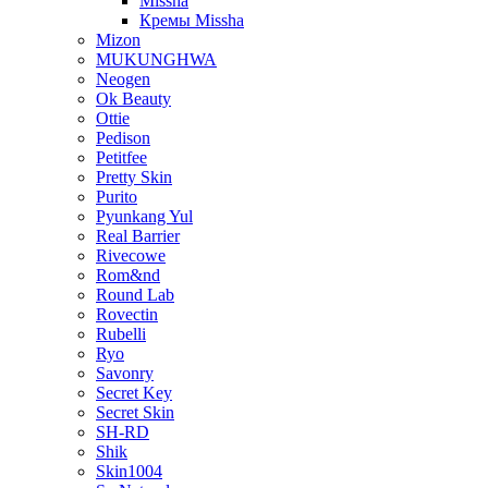
Missha
Кремы Missha
Mizon
MUKUNGHWA
Neogen
Ok Beauty
Ottie
Pedison
Petitfee
Pretty Skin
Purito
Pyunkang Yul
Real Barrier
Rivecowe
Rom&nd
Round Lab
Rovectin
Rubelli
Ryo
Savonry
Secret Key
Secret Skin
SH-RD
Shik
Skin1004