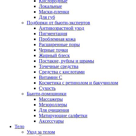
Кислородные
Локальные
Маски-пленки
Для губ
Подборки от бьюти-экспертов
Антивозрастной уход
Пигментация
Проблемная кожа
Расширенные поры
Черные точки
Жирный блеск
Постакне, рубцы и шрамы
Точечные средства
Средства с кислотами
Витамин С
Косметика с ретинолом и бакучиолом
Сухость
Бьюти-помощники
Массажеры
Мезороллеры
Для очищения
Матирующие салфетки
Аксессуары
Тело
Уход за телом