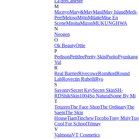
La'dor
Laneige
M
Ma:nyo
Mary&May
Masil
May Island
Medi-
Peel
Meloso
Mijin
Milatte
Mise En
Scene
Missha
Mizon
MUKUNGHWA
N
Neogen
O
Ok Beauty
Ottie
P
Pedison
Petitfee
Pretty Skin
Purito
Pyunkang
Yul
R
Real Barrier
Rivecowe
Rom&nd
Round
Lab
Rovectin
Rubelli
Ryo
S
Savonry
Secret Key
Secret Skin
SH-
RD
Shik
Skin1004
So Natural
Some By Mi
T
Tenzero
The Face Shop
The Ordinary
The
Saem
The Skin
House
Tiam
Tinchew
Tocobo
Tony Moly
Too
Cool For School
Trimay
V
Valmona
VT Cosmetics