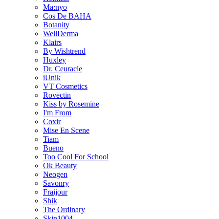
Ma:nyo
Cos De BAHA
Botanity
WellDerma
Klairs
By Wishtrend
Huxley
Dr. Ceuracle
iUnik
VT Cosmetics
Rovectin
Kiss by Rosemine
I'm From
Coxir
Mise En Scene
Tiam
Bueno
Too Cool For School
Ok Beauty
Neogen
Savonry
Fraijour
Shik
The Ordinary
Skin1004