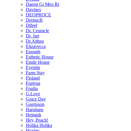
Daeng Gi Meo Ri
Davines
DEOPROCE
Derma:B
Difeel
Dr. Ceuracle
Dr. Jart
Dr.Althea
Elizavecca
Enough
Esthetic House
Etude House
Eyenlip
Farm Stay
Floland
Fraijour
Frudia
G.Love
Grace Day
Guerisson
Haruharu
Heimish
Hey, Peach!
Holika Holika
Huxley