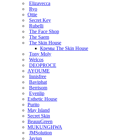
Elizavecca
Ryo
Ottie
Secret Key
Rubelli
The Face Shop
The Saem
The Skin House
Кремы The Skin House
Tony Moly
Welcos
DEOPROCE
AYOUME
Innisfree
Baviphat
Berrisom
Eyenlip
Esthetic House
Purito
May Island
Secret Skin
BeauuGreen
MUKUNGHWA
JMSolution
Jayjun