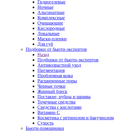
Гидрогелевые
Ночные
Альгинатные
Комплексные
Очищающие
Кислородные
Локальные
Маски-пленки
Для губ
Подборки от бьюти-экспертов
Назад
Подборки от бьюти-экспертов
Антивозрастной уход
Пигментация
Проблемная кожа
Расширенные поры
Черные точки
Жирный блеск
Постакне, рубцы и шрамы
Точечные средства
Средства с кислотами
Витамин С
Косметика с ретинолом и бакучиолом
Сухость
Бьюти-помощники