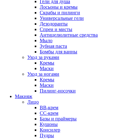
Гели для душа
Лосьоны и кремы
Скрабы и пилинги
Универсальные гели
Дезодоранты
Спреи и мисты
Антицелюлитные средства
Мыло
Зубная паста
Бомбы для ванны
Уход за руками
Кремы
Маски
Уход за ногами
Кремы
Маски
Пилинг-носочки
Макияж
Лицо
ВВ-крем
СС-крем
Базы и праймеры
Кушоны
Консилер
Пудры