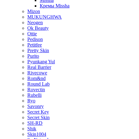
Missha
Кремы Missha
Mizon
MUKUNGHWA
Neogen
Ok Beauty
Ottie
Pedison
Petitfee
Pretty Skin
Purito
Pyunkang Yul
Real Barrier
Rivecowe
Rom&nd
Round Lab
Rovectin
Rubelli
Ryo
Savonry
Secret Key
Secret Skin
SH-RD
Shik
Skin1004