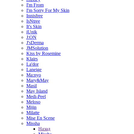
I'm From
I'm Sorry For My Skin
Innisfree
IsNtree
It's Skin
iUnik
J:ON
J'sDerma
JMSolution
Kiss by Rosemine
Klairs
La'dor
Laneige
Ma:nyo
Mary&May
Masil
May Island
Medi-Peel
Meloso
Mijin
Milatte
Mise En Scene
Missha
Назад