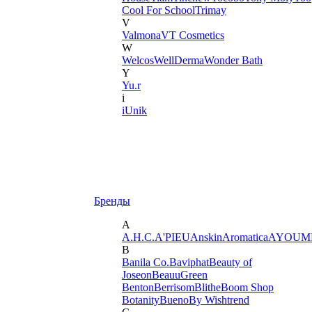
Cool For School
Trimay
V
Valmona
VT Cosmetics
W
Welcos
WellDerma
Wonder Bath
Y
Yu.r
i
iUnik
Бренды
A
A.H.C.
A'PIEU
Anskin
Aromatica
AYOUM
B
Banila Co.
Baviphat
Beauty of
Joseon
BeauuGreen
Benton
Berrisom
Blithe
Boom Shop
Botanity
Bueno
By Wishtrend