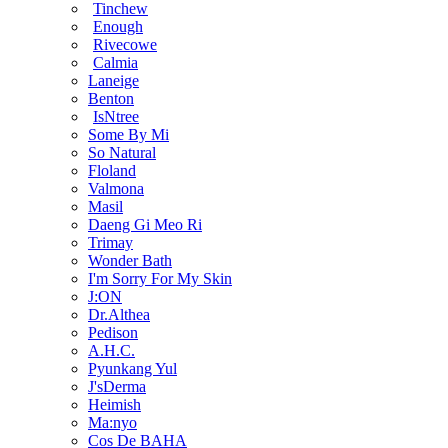
Tinchew
Enough
Rivecowe
Calmia
Laneige
Benton
IsNtree
Some By Mi
So Natural
Floland
Valmona
Masil
Daeng Gi Meo Ri
Trimay
Wonder Bath
I'm Sorry For My Skin
J:ON
Dr.Althea
Pedison
A.H.C.
Pyunkang Yul
J'sDerma
Heimish
Ma:nyo
Cos De BAHA