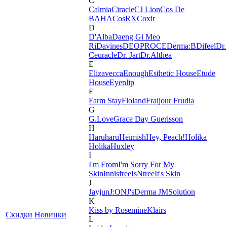
C
Calmia
Ciracle
CJ Lion
Cos De
BAHA
CosRX
Coxir
D
D'Alba
Daeng Gi Meo
Ri
Davines
DEOPROCE
Derma:B
Difeel
Dr.
Ceuracle
Dr. Jart
Dr.Althea
E
Elizavecca
Enough
Esthetic House
Etude
House
Eyenlip
F
Farm Stay
Floland
Fraijour
Frudia
G
G.Love
Grace Day
Guerisson
H
Haruharu
Heimish
Hey, Peach!
Holika
Holika
Huxley
I
I'm From
I'm Sorry For My
Skin
Innisfree
IsNtree
It's Skin
J
Jayjun
J:ON
J'sDerma
JMSolution
K
Kiss by Rosemine
Klairs
Скидки
Новинки
L