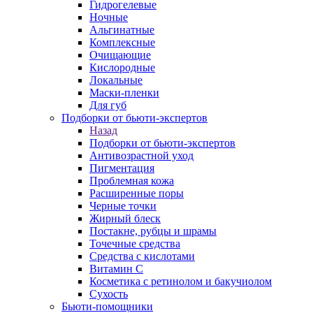
Гидрогелевые
Ночные
Альгинатные
Комплексные
Очищающие
Кислородные
Локальные
Маски-пленки
Для губ
Подборки от бьюти-экспертов
Назад
Подборки от бьюти-экспертов
Антивозрастной уход
Пигментация
Проблемная кожа
Расширенные поры
Черные точки
Жирный блеск
Постакне, рубцы и шрамы
Точечные средства
Средства с кислотами
Витамин С
Косметика с ретинолом и бакучиолом
Сухость
Бьюти-помощники