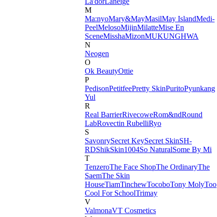
La'dor
Laneige
M
Ma:nyo
Mary&May
Masil
May Island
Medi-
Peel
Meloso
Mijin
Milatte
Mise En
Scene
Missha
Mizon
MUKUNGHWA
N
Neogen
O
Ok Beauty
Ottie
P
Pedison
Petitfee
Pretty Skin
Purito
Pyunkang
Yul
R
Real Barrier
Rivecowe
Rom&nd
Round
Lab
Rovectin
Rubelli
Ryo
S
Savonry
Secret Key
Secret Skin
SH-
RD
Shik
Skin1004
So Natural
Some By Mi
T
Tenzero
The Face Shop
The Ordinary
The
Saem
The Skin
House
Tiam
Tinchew
Tocobo
Tony Moly
Too
Cool For School
Trimay
V
Valmona
VT Cosmetics