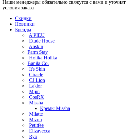
Наши менеджеры обязательно свяжутся с вами и уточнят
условия заказа
Скидки
Новинки
Бренды
A'PIEU
Etude House
Anskin
Farm Stay
Holika Holika
Banila Co.
It's Skin
Ciracle
CJ Lion
La'dor
Mijin
CosRX
Missha
Кремы Missha
Milatte
Mizon
Petitfee
Elizavecca
Ryo