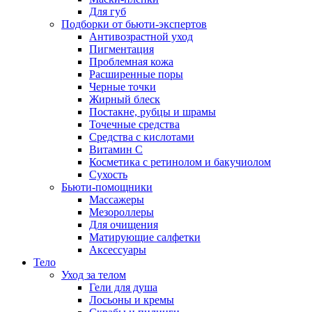
Для губ
Подборки от бьюти-экспертов
Антивозрастной уход
Пигментация
Проблемная кожа
Расширенные поры
Черные точки
Жирный блеск
Постакне, рубцы и шрамы
Точечные средства
Средства с кислотами
Витамин С
Косметика с ретинолом и бакучиолом
Сухость
Бьюти-помощники
Массажеры
Мезороллеры
Для очищения
Матирующие салфетки
Аксессуары
Тело
Уход за телом
Гели для душа
Лосьоны и кремы