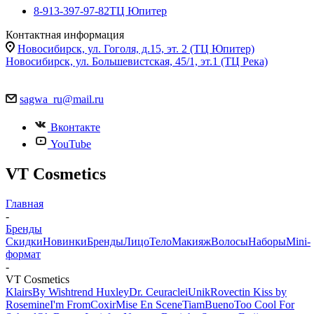
8-913-397-97-82
ТЦ Юпитер
Контактная информация
Новосибирск, ул. Гоголя, д.15, эт. 2 (ТЦ Юпитер)
Новосибирск, ул. Большевистская, 45/1, эт.1 (ТЦ Река)
sagwa_ru@mail.ru
Вконтакте
YouTube
VT Cosmetics
Главная
-
Бренды
Скидки
Новинки
Бренды
Лицо
Тело
Макияж
Волосы
Наборы
Mini-
формат
-
VT Cosmetics
Klairs
By Wishtrend
Huxley
Dr. Ceuracle
iUnik
Rovectin
Kiss by
Rosemine
I'm From
Coxir
Mise En Scene
Tiam
Bueno
Too Cool For