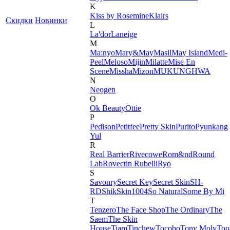
K
Kiss by Rosemine
Klairs
Скидки
Новинки
L
La'dor
Laneige
M
Ma:nyo
Mary&May
Masil
May Island
Medi-
Peel
Meloso
Mijin
Milatte
Mise En
Scene
Missha
Mizon
MUKUNGHWA
N
Neogen
O
Ok Beauty
Ottie
P
Pedison
Petitfee
Pretty Skin
Purito
Pyunkang
Yul
R
Real Barrier
Rivecowe
Rom&nd
Round
Lab
Rovectin
Rubelli
Ryo
S
Savonry
Secret Key
Secret Skin
SH-
RD
Shik
Skin1004
So Natural
Some By Mi
T
Tenzero
The Face Shop
The Ordinary
The
Saem
The Skin
House
Tiam
Tinchew
Tocobo
Tony Moly
Too