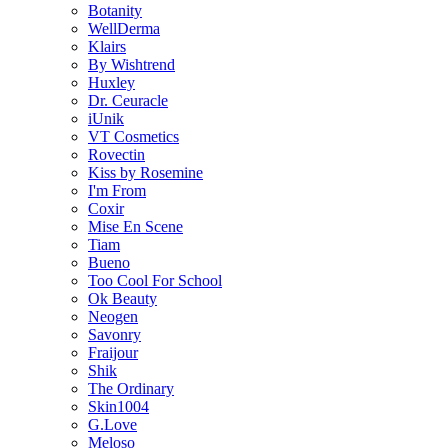
Botanity
WellDerma
Klairs
By Wishtrend
Huxley
Dr. Ceuracle
iUnik
VT Cosmetics
Rovectin
Kiss by Rosemine
I'm From
Coxir
Mise En Scene
Tiam
Bueno
Too Cool For School
Ok Beauty
Neogen
Savonry
Fraijour
Shik
The Ordinary
Skin1004
G.Love
Meloso