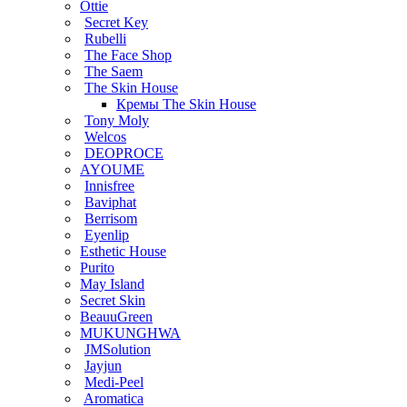
Ottie
Secret Key
Rubelli
The Face Shop
The Saem
The Skin House
Кремы The Skin House
Tony Moly
Welcos
DEOPROCE
AYOUME
Innisfree
Baviphat
Berrisom
Eyenlip
Esthetic House
Purito
May Island
Secret Skin
BeauuGreen
MUKUNGHWA
JMSolution
Jayjun
Medi-Peel
Aromatica