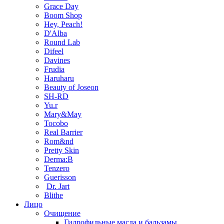
Grace Day
Boom Shop
Hey, Peach!
D'Alba
Round Lab
Difeel
Davines
Frudia
Haruharu
Beauty of Joseon
SH-RD
Yu.r
Mary&May
Tocobo
Real Barrier
Rom&nd
Pretty Skin
Derma:B
Tenzero
Guerisson
Dr. Jart
Blithe
Лицо
Очищение
Гидрофильные масла и бальзамы