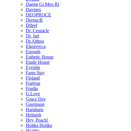
Daeng Gi Meo Ri
Davines
DEOPROCE
Derma:B
Difeel
Dr. Ceuracle
Dr. Jart
Dr.Althea
Elizavecca
Enough
Esthetic House
Etude House
Eyenlip
Farm Stay
Floland
Fraijour
Frudia
G.Love
Grace Day
Guerisson
Haruharu
Heimish
Hey, Peach!
Holika Holika
Huxley