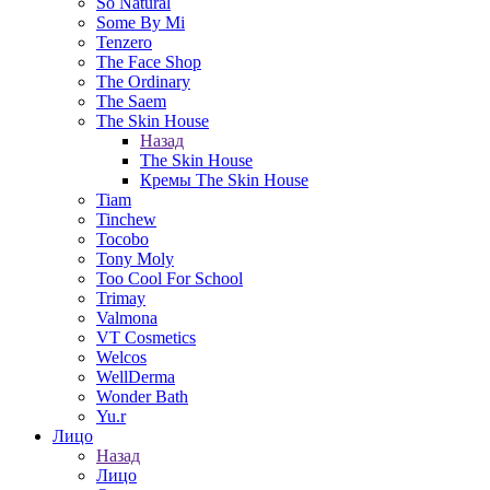
So Natural
Some By Mi
Tenzero
The Face Shop
The Ordinary
The Saem
The Skin House
Назад
The Skin House
Кремы The Skin House
Tiam
Tinchew
Tocobo
Tony Moly
Too Cool For School
Trimay
Valmona
VT Cosmetics
Welcos
WellDerma
Wonder Bath
Yu.r
Лицо
Назад
Лицо