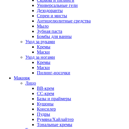
Скрабы и пилинги
Универсальные гели
Дезодоранты
Спреи и мисты
Антицелюлитные средства
Мыло
Зубная паста
Бомбы для ванны
Уход за руками
Кремы
Маски
Уход за ногами
Кремы
Маски
Пилинг-носочки
Макияж
Лицо
ВВ-крем
СС-крем
Базы и праймеры
Кушоны
Консилер
Пудры
Румяна/Хайлайтер
Тональные кремы