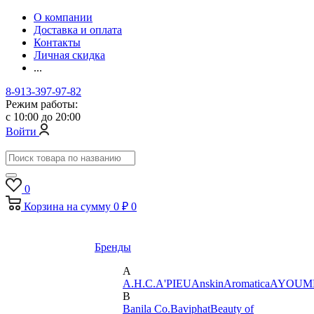
О компании
Доставка и оплата
Контакты
Личная скидка
...
8-913-397-97-82
Режим работы:
с 10:00 до 20:00
Войти
0
Корзина
на сумму
0 ₽
0
Бренды
A
A.H.C.
A'PIEU
Anskin
Aromatica
AYOUM
B
Banila Co.
Baviphat
Beauty of