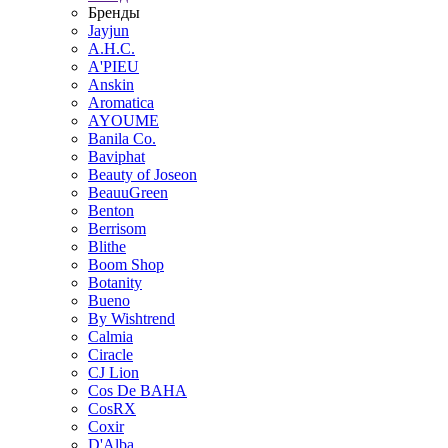
Бренды
Jayjun
A.H.C.
A'PIEU
Anskin
Aromatica
AYOUME
Banila Co.
Baviphat
Beauty of Joseon
BeauuGreen
Benton
Berrisom
Blithe
Boom Shop
Botanity
Bueno
By Wishtrend
Calmia
Ciracle
CJ Lion
Cos De BAHA
CosRX
Coxir
D'Alba