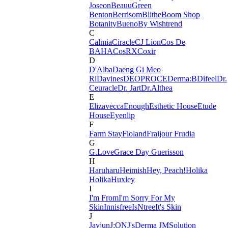
Joseon
BeauuGreen
Benton
Berrisom
Blithe
Boom Shop
Botanity
Bueno
By Wishtrend
C
Calmia
Ciracle
CJ Lion
Cos De
BAHA
CosRX
Coxir
D
D'Alba
Daeng Gi Meo
Ri
Davines
DEOPROCE
Derma:B
Difeel
Dr.
Ceuracle
Dr. Jart
Dr.Althea
E
Elizavecca
Enough
Esthetic House
Etude
House
Eyenlip
F
Farm Stay
Floland
Fraijour
Frudia
G
G.Love
Grace Day
Guerisson
H
Haruharu
Heimish
Hey, Peach!
Holika
Holika
Huxley
I
I'm From
I'm Sorry For My
Skin
Innisfree
IsNtree
It's Skin
J
Jayjun
J:ON
J'sDerma
JMSolution