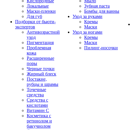
Кислородные
Мыло
Локальные
Зубная паста
Маски-пленки
Бомбы для ванны
Для губ
Уход за руками
Подборки от бьюти-
Кремы
экспертов
Маски
Антивозрастной
Уход за ногами
уход
Кремы
Пигментация
Маски
Проблемная
Пилинг-носочки
кожа
Расширенные
поры
Черные точки
Жирный блеск
Постакне,
рубцы и шрамы
Точечные
средства
Средства с
кислотами
Витамин С
Косметика с
ретинолом и
бакучиолом