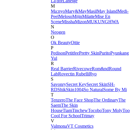
La'dor
Laneige
M
Ma:nyo
Mary&May
Masil
May Island
Medi-
Peel
Meloso
Mijin
Milatte
Mise En
Scene
Missha
Mizon
MUKUNGHWA
N
Neogen
O
Ok Beauty
Ottie
P
Pedison
Petitfee
Pretty Skin
Purito
Pyunkang
Yul
R
Real Barrier
Rivecowe
Rom&nd
Round
Lab
Rovectin
Rubelli
Ryo
S
Savonry
Secret Key
Secret Skin
SH-
RD
Shik
Skin1004
So Natural
Some By Mi
T
Tenzero
The Face Shop
The Ordinary
The
Saem
The Skin
House
Tiam
Tinchew
Tocobo
Tony Moly
Too
Cool For School
Trimay
V
Valmona
VT Cosmetics