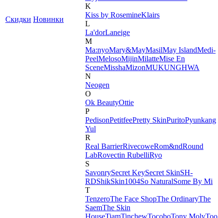
K
Kiss by Rosemine
Klairs
Скидки
Новинки
L
La'dor
Laneige
M
Ma:nyo
Mary&May
Masil
May Island
Medi-
Peel
Meloso
Mijin
Milatte
Mise En
Scene
Missha
Mizon
MUKUNGHWA
N
Neogen
O
Ok Beauty
Ottie
P
Pedison
Petitfee
Pretty Skin
Purito
Pyunkang
Yul
R
Real Barrier
Rivecowe
Rom&nd
Round
Lab
Rovectin
Rubelli
Ryo
S
Savonry
Secret Key
Secret Skin
SH-
RD
Shik
Skin1004
So Natural
Some By Mi
T
Tenzero
The Face Shop
The Ordinary
The
Saem
The Skin
House
Tiam
Tinchew
Tocobo
Tony Moly
Too