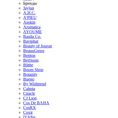
Бренды
Jayjun
A.H.C.
A'PIEU
Anskin
Aromatica
AYOUME
Banila Co.
Baviphat
Beauty of Joseon
BeauuGreen
Benton
Berrisom
Blithe
Boom Shop
Botanity
Bueno
By Wishtrend
Calmia
Ciracle
CJ Lion
Cos De BAHA
CosRX
Coxir
D'Alba