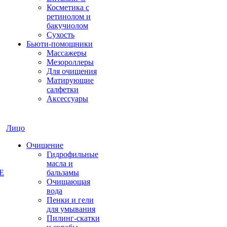
Косметика с
ретинолом и
бакучиолом
Сухость
Бьюти-помощники
Массажеры
Мезороллеры
Для очищения
Матирующие
салфетки
Аксессуары
Лицо
Очищение
Гидрофильные
масла и
E
бальзамы
Очищающая
вода
Пенки и гели
для умывания
Пилинг-скатки