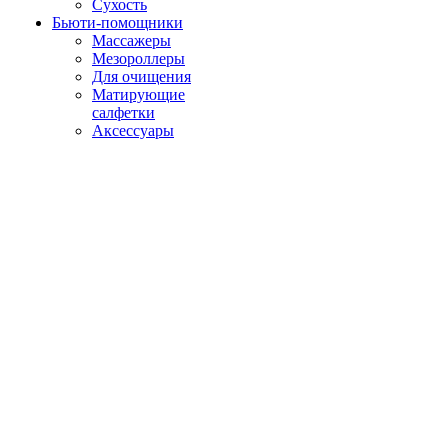
Сухость
Бьюти-помощники
Массажеры
Мезороллеры
Для очищения
Матирующие
салфетки
Аксессуары