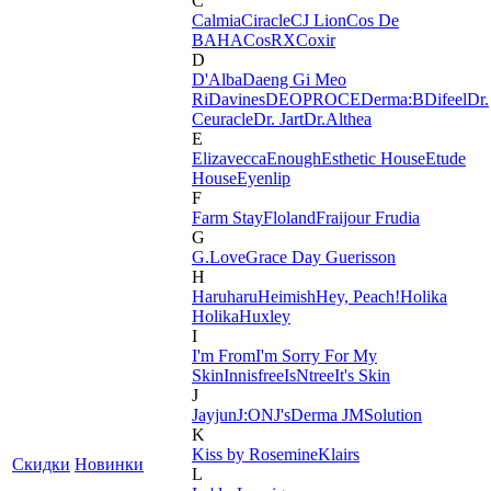
C
Calmia
Ciracle
CJ Lion
Cos De
BAHA
CosRX
Coxir
D
D'Alba
Daeng Gi Meo
Ri
Davines
DEOPROCE
Derma:B
Difeel
Dr.
Ceuracle
Dr. Jart
Dr.Althea
E
Elizavecca
Enough
Esthetic House
Etude
House
Eyenlip
F
Farm Stay
Floland
Fraijour
Frudia
G
G.Love
Grace Day
Guerisson
H
Haruharu
Heimish
Hey, Peach!
Holika
Holika
Huxley
I
I'm From
I'm Sorry For My
Skin
Innisfree
IsNtree
It's Skin
J
Jayjun
J:ON
J'sDerma
JMSolution
K
Kiss by Rosemine
Klairs
Скидки
Новинки
L