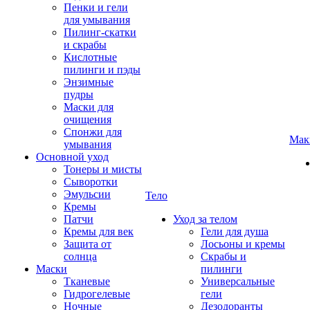
Пенки и гели
для умывания
Пилинг-скатки
и скрабы
Кислотные
пилинги и пэды
Энзимные
пудры
Маски для
очищения
Спонжи для
Мак
умывания
Основной уход
Тонеры и мисты
Сыворотки
Эмульсии
Тело
Кремы
Патчи
Уход за телом
Кремы для век
Гели для душа
Защита от
Лосьоны и кремы
солнца
Скрабы и
Маски
пилинги
Тканевые
Универсальные
Гидрогелевые
гели
Ночные
Дезодоранты