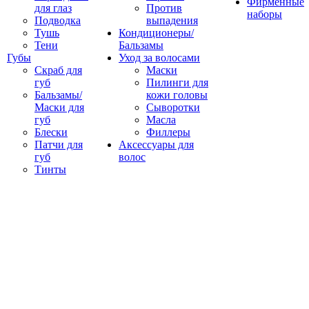
Фирменные
для глаз
Против
наборы
Подводка
выпадения
Тушь
Кондиционеры/
Тени
Бальзамы
Губы
Уход за волосами
Скраб для
Маски
губ
Пилинги для
Бальзамы/
кожи головы
Маски для
Сыворотки
губ
Масла
Блески
Филлеры
Патчи для
Аксессуары для
губ
волос
Тинты