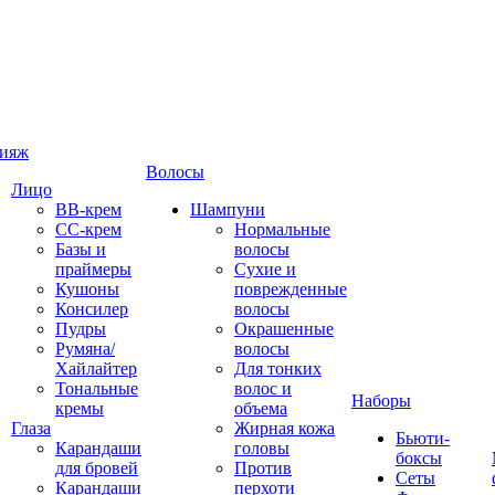
ияж
Волосы
Лицо
ВВ-крем
Шампуни
СС-крем
Нормальные
Базы и
волосы
праймеры
Сухие и
Кушоны
поврежденные
Консилер
волосы
Пудры
Окрашенные
Румяна/
волосы
Хайлайтер
Для тонких
Тональные
волос и
Наборы
кремы
объема
Глаза
Жирная кожа
Бьюти-
Карандаши
головы
боксы
для бровей
Против
Сеты
Карандаши
перхоти