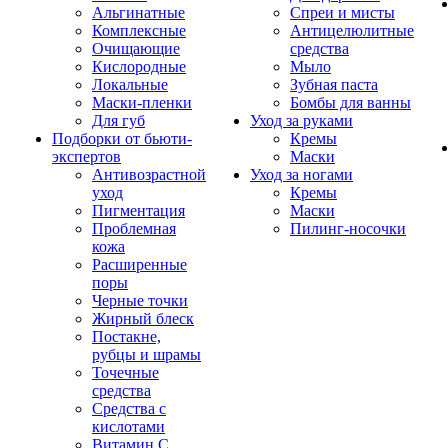
Альгинатные
Спреи и мисты
Комплексные
Антицелюлитные
Очищающие
средства
Кислородные
Мыло
Локальные
Зубная паста
Маски-пленки
Бомбы для ванны
Для губ
Уход за руками
Подборки от бьюти-
Кремы
экспертов
Маски
Антивозрастной
Уход за ногами
уход
Кремы
Пигментация
Маски
Проблемная
Пилинг-носочки
кожа
Расширенные
поры
Черные точки
Жирный блеск
Постакне,
рубцы и шрамы
Точечные
средства
Средства с
кислотами
Витамин С