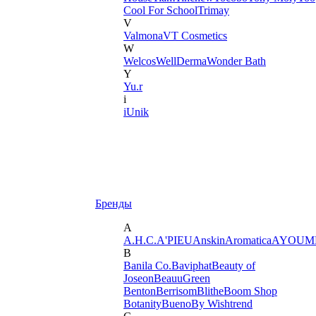
Cool For School
Trimay
V
Valmona
VT Cosmetics
W
Welcos
WellDerma
Wonder Bath
Y
Yu.r
i
iUnik
Бренды
A
A.H.C.
A'PIEU
Anskin
Aromatica
AYOUM
B
Banila Co.
Baviphat
Beauty of
Joseon
BeauuGreen
Benton
Berrisom
Blithe
Boom Shop
Botanity
Bueno
By Wishtrend