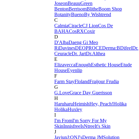
Joseon
BeauuGreen
Benton
Berrisom
Blithe
Boom Shop
Botanity
Bueno
By Wishtrend
C
Calmia
Ciracle
CJ Lion
Cos De
BAHA
CosRX
Coxir
D
D'Alba
Daeng Gi Meo
Ri
Davines
DEOPROCE
Derma:B
Difeel
Dr.
Ceuracle
Dr. Jart
Dr.Althea
E
Elizavecca
Enough
Esthetic House
Etude
House
Eyenlip
F
Farm Stay
Floland
Fraijour
Frudia
G
G.Love
Grace Day
Guerisson
H
Haruharu
Heimish
Hey, Peach!
Holika
Holika
Huxley
I
I'm From
I'm Sorry For My
Skin
Innisfree
IsNtree
It's Skin
J
Jayjun
J:ON
J'sDerma
JMSolution