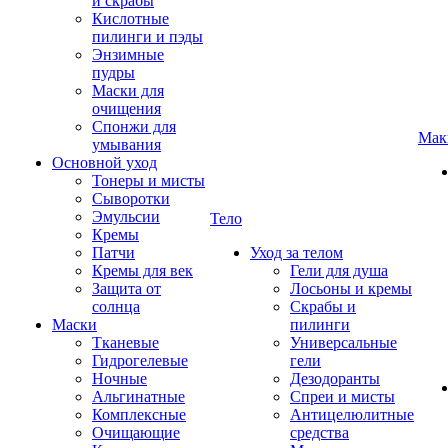
и скрабы
Кислотные
пилинги и пэды
Энзимные
пудры
Маски для
очищения
Спонжи для
Мак
умывания
Основной уход
Тонеры и мисты
Сыворотки
Эмульсии
Тело
Кремы
Патчи
Уход за телом
Кремы для век
Гели для душа
Защита от
Лосьоны и кремы
солнца
Скрабы и
Маски
пилинги
Тканевые
Универсальные
Гидрогелевые
гели
Ночные
Дезодоранты
Альгинатные
Спреи и мисты
Комплексные
Антицелюлитные
Очищающие
средства