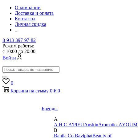
О компании
Доставка и оплата
Контакты
Личная скидка
...
8-913-397-97-82
Режим работы:
с 10:00 до 20:00
Войти
0
Корзина
на сумму
0 ₽
0
Бренды
A
A.H.C.
A'PIEU
Anskin
Aromatica
AYOUM
B
Banila Co.
Baviphat
Beauty of