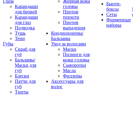
Глаза
Жирная кожа
Бьюти-
Карандаши
головы
боксы
для бровей
Против
Сеты
Карандаши
перхоти
Фирменные
для глаз
Против
наборы
Подводка
выпадения
Тушь
Кондиционеры/
Тени
Бальзамы
Губы
Уход за волосами
Скраб для
Маски
губ
Пилинги для
Бальзамы/
кожи головы
Маски для
Сыворотки
губ
Масла
Блески
Филлеры
Патчи для
Аксессуары для
губ
волос
Тинты