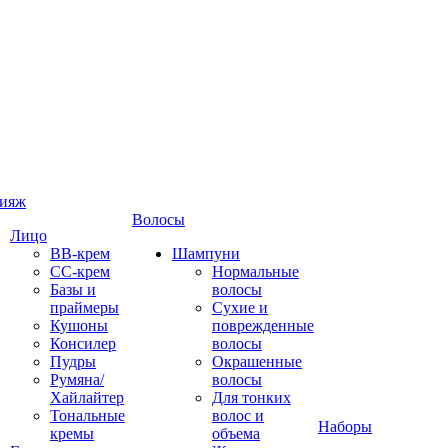
ияж
Волосы
Лицо
ВВ-крем
Шампуни
СС-крем
Нормальные
Базы и
волосы
праймеры
Сухие и
Кушоны
поврежденные
Консилер
волосы
Пудры
Окрашенные
Румяна/
волосы
Хайлайтер
Для тонких
Тональные
волос и
Наборы
кремы
объема