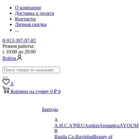
О компании
Доставка и оплата
Контакты
Личная скидка
...
8-913-397-97-82
Режим работы:
с 10:00 до 20:00
Войти
0
Корзина
на сумму
0 ₽
0
Бренды
A
A.H.C.
A'PIEU
Anskin
Aromatica
AYOUM
B
Banila Co.
Baviphat
Beauty of