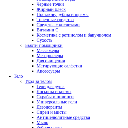
Черные точки
Жирный блеск
Постакне, рубцы и шрамы
Точечные средства
Средства с кислотами
Витамин С
Косметика с ретинолом и бакучиолом
Сухость
Бьюти-помощники
Массажеры
Мезороллеры
Для очищения
Матирующие салфетки
Аксессуары
Тело
Уход за телом
Гели для душа
Лосьоны и кремы
Скрабы и пилинги
Универсальные гели
Дезодоранты
Спреи и мисты
Антицелюлитные средства
Мыло
Зубная паста