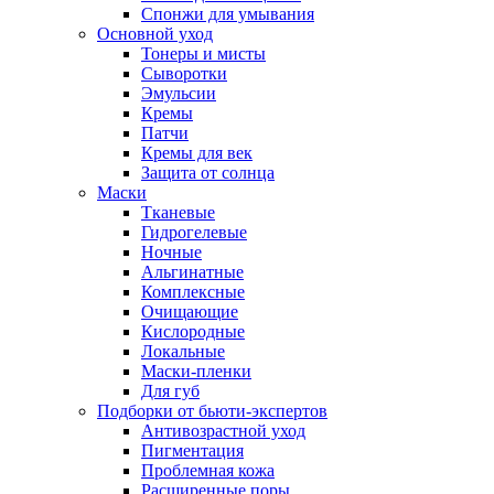
Спонжи для умывания
Основной уход
Тонеры и мисты
Сыворотки
Эмульсии
Кремы
Патчи
Кремы для век
Защита от солнца
Маски
Тканевые
Гидрогелевые
Ночные
Альгинатные
Комплексные
Очищающие
Кислородные
Локальные
Маски-пленки
Для губ
Подборки от бьюти-экспертов
Антивозрастной уход
Пигментация
Проблемная кожа
Расширенные поры