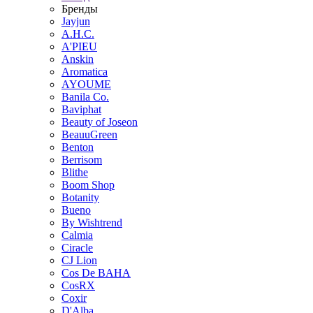
Бренды
Jayjun
A.H.C.
A'PIEU
Anskin
Aromatica
AYOUME
Banila Co.
Baviphat
Beauty of Joseon
BeauuGreen
Benton
Berrisom
Blithe
Boom Shop
Botanity
Bueno
By Wishtrend
Calmia
Ciracle
CJ Lion
Cos De BAHA
CosRX
Coxir
D'Alba