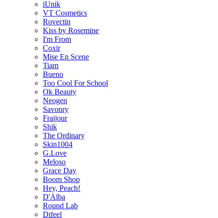
iUnik
VT Cosmetics
Rovectin
Kiss by Rosemine
I'm From
Coxir
Mise En Scene
Tiam
Bueno
Too Cool For School
Ok Beauty
Neogen
Savonry
Fraijour
Shik
The Ordinary
Skin1004
G.Love
Meloso
Grace Day
Boom Shop
Hey, Peach!
D'Alba
Round Lab
Difeel