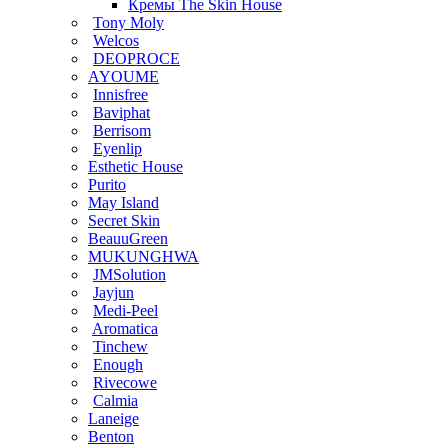
Кремы The Skin House
Tony Moly
Welcos
DEOPROCE
AYOUME
Innisfree
Baviphat
Berrisom
Eyenlip
Esthetic House
Purito
May Island
Secret Skin
BeauuGreen
MUKUNGHWA
JMSolution
Jayjun
Medi-Peel
Aromatica
Tinchew
Enough
Rivecowe
Calmia
Laneige
Benton