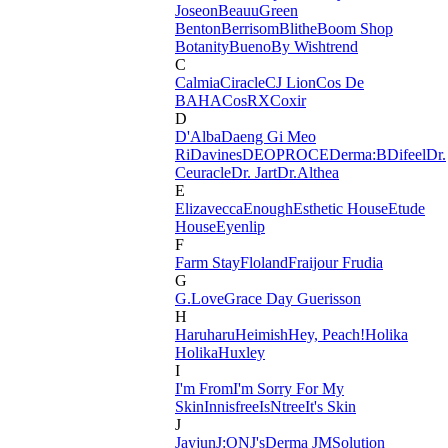
Joseon
BeauuGreen
Benton
Berrisom
Blithe
Boom Shop
Botanity
Bueno
By Wishtrend
C
Calmia
Ciracle
CJ Lion
Cos De
BAHA
CosRX
Coxir
D
D'Alba
Daeng Gi Meo
Ri
Davines
DEOPROCE
Derma:B
Difeel
Dr.
Ceuracle
Dr. Jart
Dr.Althea
E
Elizavecca
Enough
Esthetic House
Etude
House
Eyenlip
F
Farm Stay
Floland
Fraijour
Frudia
G
G.Love
Grace Day
Guerisson
H
Haruharu
Heimish
Hey, Peach!
Holika
Holika
Huxley
I
I'm From
I'm Sorry For My
Skin
Innisfree
IsNtree
It's Skin
J
Jayjun
J:ON
J'sDerma
JMSolution