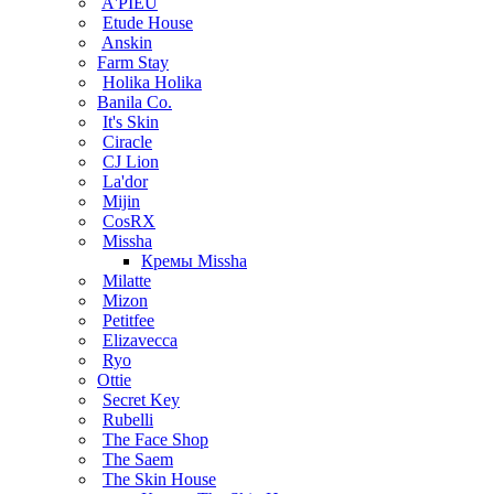
A'PIEU
Etude House
Anskin
Farm Stay
Holika Holika
Banila Co.
It's Skin
Ciracle
CJ Lion
La'dor
Mijin
CosRX
Missha
Кремы Missha
Milatte
Mizon
Petitfee
Elizavecca
Ryo
Ottie
Secret Key
Rubelli
The Face Shop
The Saem
The Skin House