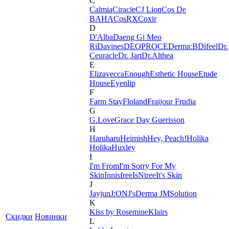
C
Calmia
Ciracle
CJ Lion
Cos De
BAHA
CosRX
Coxir
D
D'Alba
Daeng Gi Meo
Ri
Davines
DEOPROCE
Derma:B
Difeel
Dr.
Ceuracle
Dr. Jart
Dr.Althea
E
Elizavecca
Enough
Esthetic House
Etude
House
Eyenlip
F
Farm Stay
Floland
Fraijour
Frudia
G
G.Love
Grace Day
Guerisson
H
Haruharu
Heimish
Hey, Peach!
Holika
Holika
Huxley
I
I'm From
I'm Sorry For My
Skin
Innisfree
IsNtree
It's Skin
J
Jayjun
J:ON
J'sDerma
JMSolution
K
Kiss by Rosemine
Klairs
Скидки
Новинки
L