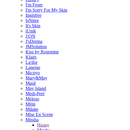
I'm From
I'm Sorry For My Skin
Innisfree
IsNtree
It's Skin
iUnik
J:ON
J'sDerma
JMSolution
Kiss by Rosemine
Klairs
La'dor
Laneige
Ma:nyo
Mary&May
Masil
May Island
Medi-Peel
Meloso
Mijin
Milatte
Mise En Scene
Missha
Назад