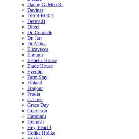
Daeng Gi Meo Ri
Davines
DEOPROCE
Derma:B
Difeel
Dr. Ceuracle
Dr. Jart
Dr.Althea
Elizavecca
Enough
Esthetic House
Etude House
Eyenlip
Farm Stay
Floland
Fraijour
Frudia
G.Love
Grace Day
Guerisson
Haruharu
Heimish
Hey, Peach!
Holika Holika
Huxley