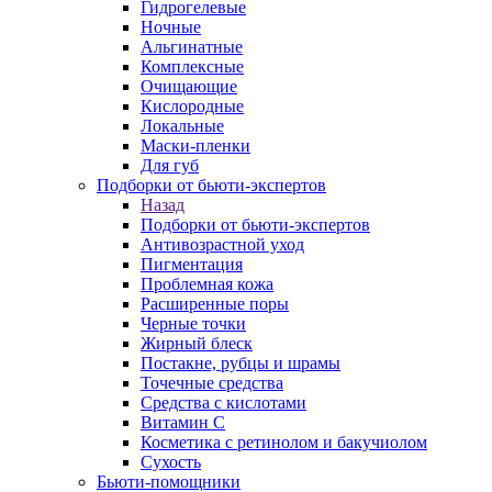
Гидрогелевые
Ночные
Альгинатные
Комплексные
Очищающие
Кислородные
Локальные
Маски-пленки
Для губ
Подборки от бьюти-экспертов
Назад
Подборки от бьюти-экспертов
Антивозрастной уход
Пигментация
Проблемная кожа
Расширенные поры
Черные точки
Жирный блеск
Постакне, рубцы и шрамы
Точечные средства
Средства с кислотами
Витамин С
Косметика с ретинолом и бакучиолом
Сухость
Бьюти-помощники