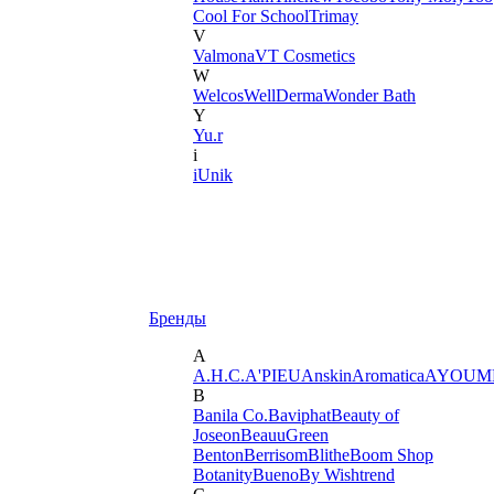
Cool For School
Trimay
V
Valmona
VT Cosmetics
W
Welcos
WellDerma
Wonder Bath
Y
Yu.r
i
iUnik
Бренды
A
A.H.C.
A'PIEU
Anskin
Aromatica
AYOUM
B
Banila Co.
Baviphat
Beauty of
Joseon
BeauuGreen
Benton
Berrisom
Blithe
Boom Shop
Botanity
Bueno
By Wishtrend