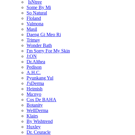
IsNtree
Some By Mi
So Natural
Floland
Valmona
Masil
Daeng Gi Meo Ri
Trimay
Wonder Bath
I'm Sorry For My Skin
J:ON
Dr.Althea
Pedison
A.H.C.
Pyunkang Yul
J'sDerma
Heimish
Ma:nyo
Cos De BAHA
Botanity
WellDerma
Klairs
By Wishtrend
Huxley
Dr. Ceuracle