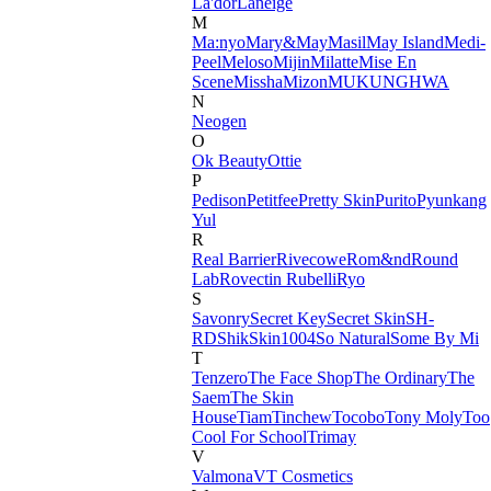
La'dor
Laneige
M
Ma:nyo
Mary&May
Masil
May Island
Medi-
Peel
Meloso
Mijin
Milatte
Mise En
Scene
Missha
Mizon
MUKUNGHWA
N
Neogen
O
Ok Beauty
Ottie
P
Pedison
Petitfee
Pretty Skin
Purito
Pyunkang
Yul
R
Real Barrier
Rivecowe
Rom&nd
Round
Lab
Rovectin
Rubelli
Ryo
S
Savonry
Secret Key
Secret Skin
SH-
RD
Shik
Skin1004
So Natural
Some By Mi
T
Tenzero
The Face Shop
The Ordinary
The
Saem
The Skin
House
Tiam
Tinchew
Tocobo
Tony Moly
Too
Cool For School
Trimay
V
Valmona
VT Cosmetics