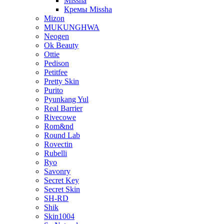
Missha
Кремы Missha
Mizon
MUKUNGHWA
Neogen
Ok Beauty
Ottie
Pedison
Petitfee
Pretty Skin
Purito
Pyunkang Yul
Real Barrier
Rivecowe
Rom&nd
Round Lab
Rovectin
Rubelli
Ryo
Savonry
Secret Key
Secret Skin
SH-RD
Shik
Skin1004