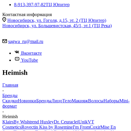
8-913-397-97-82
ТЦ Юпитер
Контактная информация
Новосибирск, ул. Гоголя, д.15, эт. 2 (ТЦ Юпитер)
Новосибирск, ул. Большевистская, 45/1, эт.1 (ТЦ Река)
sagwa_ru@mail.ru
Вконтакте
YouTube
Heimish
Главная
-
Бренды
Скидки
Новинки
Бренды
Лицо
Тело
Макияж
Волосы
Наборы
Mini-
формат
-
Heimish
Klairs
By Wishtrend
Huxley
Dr. Ceuracle
iUnik
VT
Cosmetics
Rovectin
Kiss by Rosemine
I'm From
Coxir
Mise En