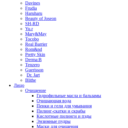
Davines
Frudia
Haruharu
Beauty of Joseon
SH-RD
Yu.r
Mary&May
Tocobo
Real Barrier
Rom&nd
Pretty Skin
Derma:B
Tenzero
Guerisson
Dr. Jart
Blithe
Лицо
Очищение
Гидрофильные масла и бальзамы
Очищающая вода
Пенки и гели для умывания
Пилинг-скатки и скрабы
Кислотные пилинги и пэды
Энзимные пудры
Маски для очищения