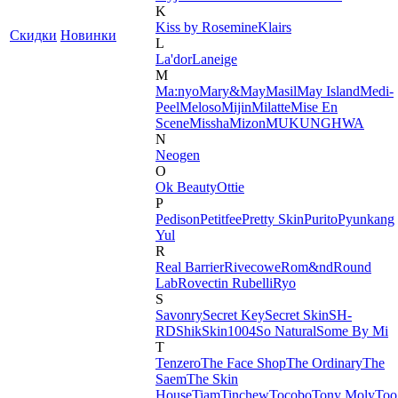
K
Kiss by Rosemine
Klairs
Скидки
Новинки
L
La'dor
Laneige
M
Ma:nyo
Mary&May
Masil
May Island
Medi-
Peel
Meloso
Mijin
Milatte
Mise En
Scene
Missha
Mizon
MUKUNGHWA
N
Neogen
O
Ok Beauty
Ottie
P
Pedison
Petitfee
Pretty Skin
Purito
Pyunkang
Yul
R
Real Barrier
Rivecowe
Rom&nd
Round
Lab
Rovectin
Rubelli
Ryo
S
Savonry
Secret Key
Secret Skin
SH-
RD
Shik
Skin1004
So Natural
Some By Mi
T
Tenzero
The Face Shop
The Ordinary
The
Saem
The Skin
House
Tiam
Tinchew
Tocobo
Tony Moly
Too