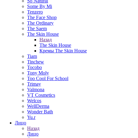
So Natural
Some By Mi
Tenzero
The Face Shop
The Ordinary
The Saem
The Skin House
Назад
The Skin House
Кремы The Skin House
Tiam
Tinchew
Tocobo
Tony Moly
Too Cool For School
Trimay
Valmona
VT Cosmetics
Welcos
WellDerma
Wonder Bath
Yu.r
Лицо
Назад
Лицо